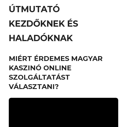
ÚTMUTATÓ
KEZDŐKNEK ÉS
HALADÓKNAK
MIÉRT ÉRDEMES MAGYAR
KASZINÓ ONLINE
SZOLGÁLTATÁST
VÁLASZTANI?