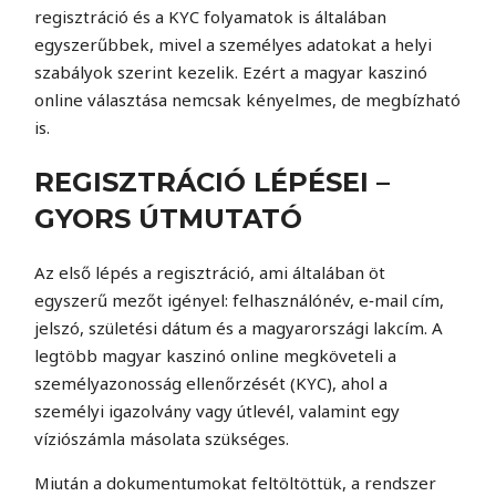
regisztráció és a KYC folyamatok is általában
egyszerűbbek, mivel a személyes adatokat a helyi
szabályok szerint kezelik. Ezért a magyar kaszinó
online választása nemcsak kényelmes, de megbízható
is.
REGISZTRÁCIÓ LÉPÉSEI –
GYORS ÚTMUTATÓ
Az első lépés a regisztráció, ami általában öt
egyszerű mezőt igényel: felhasználónév, e‑mail cím,
jelszó, születési dátum és a magyarországi lakcím. A
legtöbb magyar kaszinó online megköveteli a
személyazonosság ellenőrzését (KYC), ahol a
személyi igazolvány vagy útlevél, valamint egy
víziószámla másolata szükséges.
Miután a dokumentumokat feltöltöttük, a rendszer