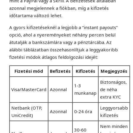
mint a PayPal vagy a Skrill. A befizetések általában
azonnal megjelennek a fiókban, míg a kifizetés
időtartama változó lehet.
A gyors kifizetéseknél a legjobb a “instant payouts”
opció, ahol a nyereményeket néhány percen belül
átutalják a bankszámlára vagy a pénztárcába. Az
alábbi táblázatban összehasonlítjuk a leggyakoribb
fizetési módok átlagos feldolgozási idejét:
Fizetési mód
Befizetés
Kifizetés
Megjegyzés
Biztonságos,
1‑3
Visa/MasterCard
Azonnal
de néha
munkanap
extra KYC
Netbank (OTP,
Leggyorsabb
Azonnal
0‑24 óra
UniCredit)
kifizetés
Nem minden
30‑60