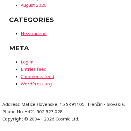
August 2020
CATEGORIES
Nezaradené
META
Log in
Entries feed
Comments feed
WordPress.org
Address: Matice slovenskej 15 SK91105, Trenčín - Slovakia,
Phone No: +421 902 527 028
Copyright © 2004 - 2026 Cosmic Ltd.