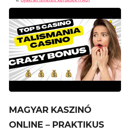
MAGYAR KASZINÓ
ONLINE – PRAKTIKUS