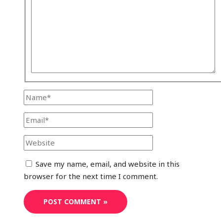
Name*
Email*
Website
Save my name, email, and website in this
browser for the next time I comment.