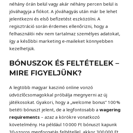
néhány órán belül vagy akár néhány percen belül is
jóváhagyja a fiókot. A jóváhagyás után már be lehet
jelentkezni és első befizetést eszközölni. A
regisztráció során érdemes ellenőrizni, hogy a
felhasználói név nem tartalmaz személyes adatokat,
így a későbbi marketing e‑maileket könnyebben
kezelhetjük.
BÓNUSZOK ÉS FELTÉTELEK –
MIRE FIGYELJÜNK?
A legtöbb magyar kaszinó online vonzó
üdvözlőcsomagokkal próbálja megnyerni az új
játékosokat. Gyakori, hogy a „welcome bonus” 100 %
betéti bónuszt jelent, de a legfontosabb a
wagering
requirements
– azaz a körökre vonatkozó
követelmény. Ha például 10 000 Ft bónuszt kapunk
30‑szoros megforgatás feltétellel, akkor 300 000 Ft