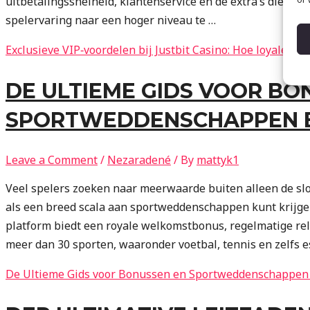
uitbetalingssnelheid, klantenservice en de extra’s die een V
spelervaring naar een hoger niveau te …
Exclusieve VIP‑voordelen bij Justbit Casino: Hoe loyale s
DE ULTIEME GIDS VOOR BO
SPORTWEDDENSCHAPPEN BI
Leave a Comment
/
Nezaradené
/ By
mattyk1
Veel spelers zoeken naar meerwaarde buiten alleen de slo
als een breed scala aan sportweddenschappen kunt krijgen?
platform biedt een royale welkomstbonus, regelmatige re
meer dan 30 sporten, waaronder voetbal, tennis en zelfs e
De Ultieme Gids voor Bonussen en Sportweddenschappen b