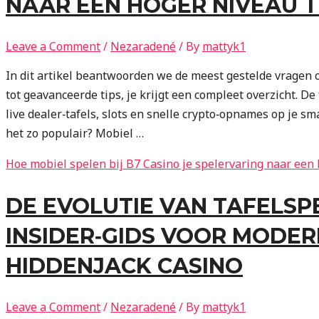
NAAR EEN HOGER NIVEAU T
Leave a Comment
/
Nezaradené
/ By
mattyk1
In dit artikel beantwoorden we de meest gestelde vragen 
tot geavanceerde tips, je krijgt een compleet overzicht. 
live dealer‑tafels, slots en snelle crypto‑opnames op je s
het zo populair? Mobiel …
Hoe mobiel spelen bij B7 Casino je spelervaring naar een 
DE EVOLUTIE VAN TAFELSPE
INSIDER‑GIDS VOOR MODER
HIDDENJACK CASINO
Leave a Comment
/
Nezaradené
/ By
mattyk1