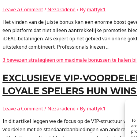
Leave a Comment
/
Nezaradené
/ By
mattyk1
Het vinden van de juiste bonus kan een enorme boost gev
een platform dat niet alleen aantrekkelijke promoties bied
iDEAL‑betalingen. Als expert op het gebied van online gokk
uitstekend combineert. Professionals kiezen …
3 bewezen strategieën om maximale bonussen te halen bij
EXCLUSIEVE VIP‑VOORDELEN
LOYALE SPELERS HUN WIN
Leave a Comment
/
Nezaradené
/ By
mattyk1
To 
In dit artikel leggen we de focus op de VIP‑structuur van J
acc
voordelen met de standaardaanbiedingen van andere onlin
pro
or 