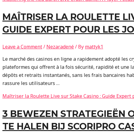
MAÎTRISER LA ROULETTE LI
GUIDE EXPERT POUR LES J
Leave a Comment
/
Nezaradené
/ By
mattyk1
Le marché des casinos en ligne a rapidement adopté les c
plateformes qui offrent à la fois sécurité, rapidité et une 
dépôts et retraits instantanés, sans les frais bancaires ha
rassure les utilisateurs …
Maîtriser la Roulette Live sur Stake Casino : Guide Expert
3 BEWEZEN STRATEGIEËN 
TE HALEN BIJ SCORIPRO CA