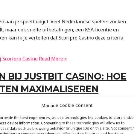
en aan je speelbudget. Veel Nederlandse spelers zoeken
t, maar ook snelle uitbetalingen, een KSA‑licentie en
en kan ik je vertellen dat Scoripro Casino deze criteria
 Scoripro Casino
Read More »
 BIJ JUSTBIT CASINO: HOE
STEN MAXIMALISEREN
Manage Cookie Consent
provide the best experiences, we use technologies like cookies to store and/o
ustbit Casino en vergelijken we de belangrijkste
ess device information. Consenting to these technologies will allow us to
e casino’s. We bekijken de bonusvormen,
cess data such as browsing behavior or unique IDs on this site. Not consenti
withdrawing consent, may adversely affect certain features and functions.