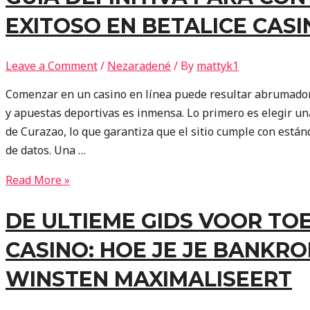
EXITOSO EN BETALICE CAS
Leave a Comment
/
Nezaradené
/ By
mattyk1
Comenzar en un casino en línea puede resultar abrumador.
y apuestas deportivas es inmensa. Lo primero es elegir una
de Curazao, lo que garantiza que el sitio cumple con está
de datos. Una …
Read More »
DE ULTIEME GIDS VOOR TO
CASINO: HOE JE JE BANKRO
WINSTEN MAXIMALISEERT