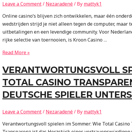
Leave a Comment
/
Nezaradené
/ By
mattyk1
Online casino’s blijven zich ontwikkelen, maar één onderd
wedstrijden strijd je niet alleen tegen de computer, maar 
uitbetalingen en een levendige community. Voor Nederland
rijke selectie van toernooien, is Kroon Casino …
Read More »
VERANTWORTUNGSVOLL SPI
TOTAL CASINO TRANSPARE
DEUTSCHE SPIELER UNTER
Leave a Comment
/
Nezaradené
/ By
mattyk1
Verantwortungsvoll spielen im Sommer: Wie Total Casino 
Transparenz ist das Herzstück eines vertrauenswürdigen 