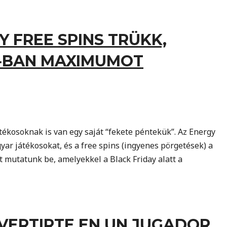
Y FREE SPINS TRÜKK,
O‑BAN MAXIMUMOT
tékosoknak is van egy saját “fekete péntekük”. Az Energy
ar játékosokat, és a free spins (ingyenes pörgetések) a
t mutatunk be, amelyekkel a Black Friday alatt a
NVERTIRTE EN UN JUGADOR