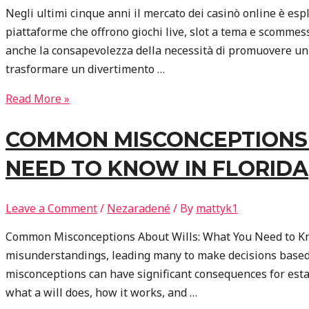
Negli ultimi cinque anni il mercato dei casinò online è esp
piattaforme che offrono giochi live, slot a tema e scomme
anche la consapevolezza della necessità di promuovere un g
trasformare un divertimento …
Read More »
COMMON MISCONCEPTIONS 
NEED TO KNOW IN FLORIDA
Leave a Comment
/
Nezaradené
/ By
mattyk1
Common Misconceptions About Wills: What You Need to Kno
misunderstandings, leading many to make decisions based o
misconceptions can have significant consequences for estat
what a will does, how it works, and …