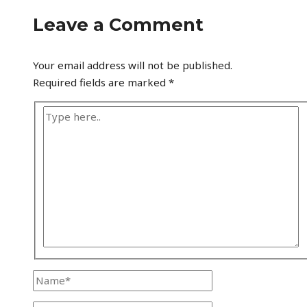
Leave a Comment
Your email address will not be published.
Required fields are marked
*