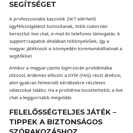
SEGÍTSÉGET
A professzionális kaszinók 24/7 elérhető
ügyfélszolgálatot biztosítanak, több csatornán
keresztül: live chat, e‑mail és telefonos támogatás. A
support
csapatok általában többnyelvűek, így a
magyar játékosok is könnyedén kommunikálhatnak a
segítőkkel.
Amikor a
magyar casino login
során problémába
ütközöl, érdemes először a GYIK (FAQ) részt átnézni,
ahol gyakran felmerülő kérdésekre részletes
válaszokat találsz. Ha a probléma összetettebb, a live
chat a leggyorsabb megoldás.
FELELŐSSÉGTELJES JÁTÉK –
TIPPEK A BIZTONSÁGOS
SZÓRAKOZÁSHOZ