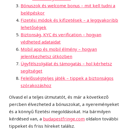
Bónuszok és welcome bonus – mit kell tudni a
belépéskor
Fizetési módok és kifizetések – a leggyakoribb
lehetőségek
Biztonság, KYC és verification – hogyan
védheted adataidat
Mobil app és mobil élmény – hogyan
jelentkezhetsz útközben
Ügyfélszolgálat és támogatás – hol kérhetsz
segítséget
Felelősségteljes játék – tippek a biztonságos
szórakozáshoz
Olvasd el a teljes útmutatót, és már a következő
percben élvezheted a bónuszokat, a nyereményeket
és a könnyű fizetési megoldásokat. Ha bármilyen
kérdésed van, a
budapestfringe.com
oldalon további
tippeket és friss híreket találsz.