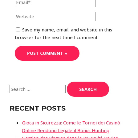
Save my name, email, and website in this
browser for the next time I comment.
RECENT POSTS
Gioca in Sicurezza: Come le Tornei dei Casinò
Online Rendono Legale il Bonus Hunting
Gestion des Risques dans le Jeu Multi‑Devise