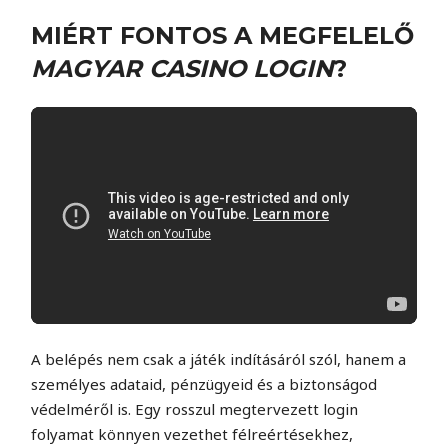
MIÉRT FONTOS A MEGFELELŐ
MAGYAR CASINO LOGIN
?
A belépés nem csak a játék indításáról szól, hanem a
személyes adataid, pénzügyeid és a biztonságod
védelméről is. Egy rosszul megtervezett login
folyamat könnyen vezethet félreértésekhez,