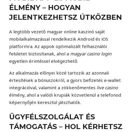
ÉLMÉNY – HOGYAN
JELENTKEZHETSZ ÚTKÖZBEN
A legtöbb vezető magyar online kaszinó saját
mobilalkalmazással rendelkezik Android és iOS
platformra. Az appok optimalizált felhasználói
felületet biztosítanak, ahol a
magyar casino login
egyetlen érintéssel elvégezhető.
Az alkalmazás előnyei közé tartozik az azonnali
értesítések a bónuszokról, a gyors befizetés e‑wallet
integrációval, valamint a zökkenőmentes
live casino
élmény, ahol a valódi krupiák közvetlenül a telefonod
képernyőjén keresztül játszhatók.
ÜGYFÉLSZOLGÁLAT ÉS
TÁMOGATÁS – HOL KÉRHETSZ