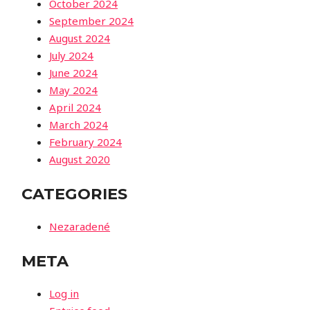
October 2024
September 2024
August 2024
July 2024
June 2024
May 2024
April 2024
March 2024
February 2024
August 2020
CATEGORIES
Nezaradené
META
Log in