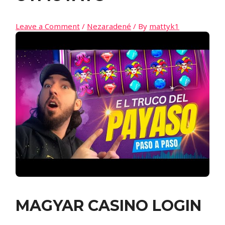
Leave a Comment
/
Nezaradené
/ By
mattyk1
MAGYAR CASINO LOGIN