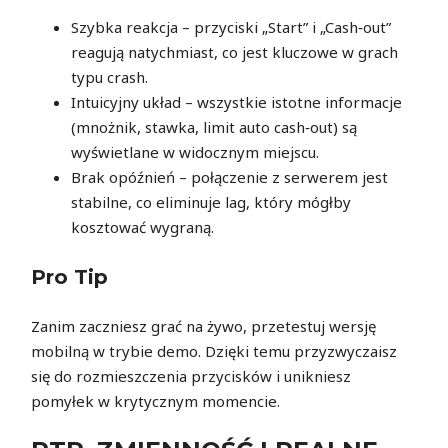
Szybka reakcja – przyciski „Start” i „Cash‑out”
reagują natychmiast, co jest kluczowe w grach
typu crash.
Intuicyjny układ – wszystkie istotne informacje
(mnożnik, stawka, limit auto cash‑out) są
wyświetlane w widocznym miejscu.
Brak opóźnień – połączenie z serwerem jest
stabilne, co eliminuje lag, który mógłby
kosztować wygraną.
Pro Tip
Zanim zaczniesz grać na żywo, przetestuj wersję
mobilną w trybie demo. Dzięki temu przyzwyczaisz
się do rozmieszczenia przycisków i unikniesz
pomyłek w krytycznym momencie.