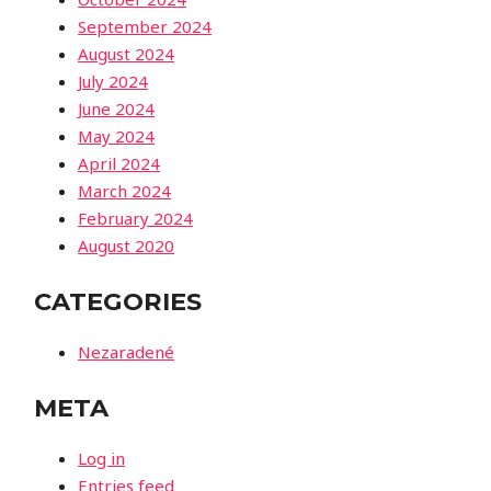
September 2024
August 2024
July 2024
June 2024
May 2024
April 2024
March 2024
February 2024
August 2020
CATEGORIES
Nezaradené
META
Log in
Entries feed