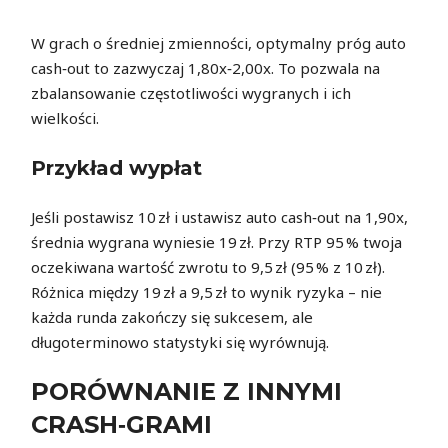
W grach o średniej zmienności, optymalny próg auto
cash‑out to zazwyczaj 1,80x‑2,00x. To pozwala na
zbalansowanie częstotliwości wygranych i ich
wielkości.
Przykład wypłat
Jeśli postawisz 10 zł i ustawisz auto cash‑out na 1,90x,
średnia wygrana wyniesie 19 zł. Przy RTP 95 % twoja
oczekiwana wartość zwrotu to 9,5 zł (95 % z 10 zł).
Różnica między 19 zł a 9,5 zł to wynik ryzyka – nie
każda runda zakończy się sukcesem, ale
długoterminowo statystyki się wyrównują.
PORÓWNANIE Z INNYMI
CRASH‑GRAMI