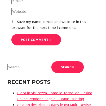
Save my name, email, and website in this
browser for the next time I comment.
RECENT POSTS
Gioca in Sicurezza: Come le Tornei dei Casinò
Online Rendono Legale il Bonus Hunting
Gestion des Risques dans le Jeu Multi‑Devise