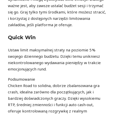
ważne jest, aby zawsze ustalać budżet sesji i trzymać
się go. Graj tylko tymi środkami, które możesz stracić,
i korzystaj z dostępnych narzędzi limitowania
zakładów, jeśli platforma je oferuje.
Quick Win
Ustaw limit maksymalnej straty na poziomie 5 %
swojego dziennego budżetu. Dzięki temu unikniesz
niekontrolowanego wydawania pieniędzy w trakcie
emocjonujących rund.
Podsumowanie
Chicken Road to solidna, dobrze zbalansowana gra
crash, idealna zarówno dla początkujących, jak i
bardziej doświadczonych graczy. Dzięki wysokiemu
RTP, średniej zmienności i funkcji auto cash‑out,
oferuje kontrolowaną rozgrywkę z realnym