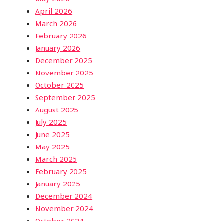
April 2026
March 2026
February 2026
January 2026
December 2025
November 2025
October 2025
September 2025
August 2025
July 2025
June 2025
May 2025
March 2025
February 2025
January 2025
December 2024
November 2024
October 2024