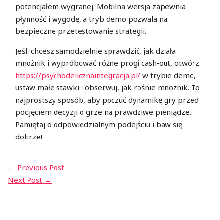
potencjałem wygranej. Mobilna wersja zapewnia
płynność i wygodę, a tryb demo pozwala na
bezpieczne przetestowanie strategii.
Jeśli chcesz samodzielnie sprawdzić, jak działa
mnożnik i wypróbować różne progi cash‑out, otwórz
https://psychodelicznaintegracja.pl/
w trybie demo,
ustaw małe stawki i obserwuj, jak rośnie mnożnik. To
najprostszy sposób, aby poczuć dynamikę gry przed
podjęciem decyzji o grze na prawdziwe pieniądze.
Pamiętaj o odpowiedzialnym podejściu i baw się
dobrze!
←
Previous Post
Next Post
→