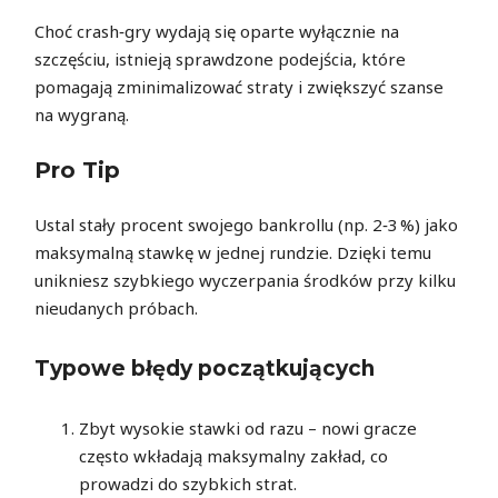
Choć crash‑gry wydają się oparte wyłącznie na
szczęściu, istnieją sprawdzone podejścia, które
pomagają zminimalizować straty i zwiększyć szanse
na wygraną.
Pro Tip
Ustal stały procent swojego bankrollu (np. 2‑3 %) jako
maksymalną stawkę w jednej rundzie. Dzięki temu
unikniesz szybkiego wyczerpania środków przy kilku
nieudanych próbach.
Typowe błędy początkujących
Zbyt wysokie stawki od razu – nowi gracze
często wkładają maksymalny zakład, co
prowadzi do szybkich strat.